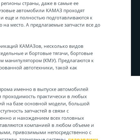
 регионы страны, даже в самые ее
грузовые автомобили КАМАЗ проходят
и еще и полностью подготавливаются к
 на место. А предлагаемые запчасти все до
фикаций КАМАЗов, несколько видов
седельные и бортовые тягачи, бортовые
 манипулятором (КМУ). Предлагаются к
ованной автотехники, такой как
прома именно в выпуске автомобилей
и проходимость практически в любых
ий на базе основной модели, большой
тупность запчастей в связи с
венно и нахождением всех головных
ставляются компанией в любом объеме и
ными, привозимыми непосредственно с
игатели, тормозные системы,
гидравлику
,