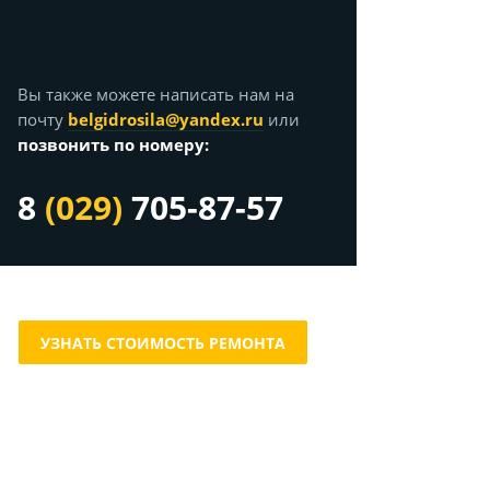
Вы также можете написать нам на
почту
belgidrosila@yandex.ru
или
позвонить по номеру:
8
(029)
705-87-57
УЗНАТЬ СТОИМОСТЬ РЕМОНТА