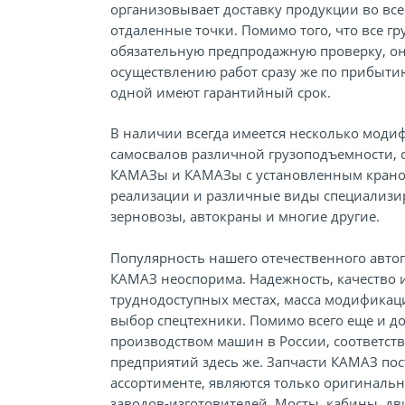
организовывает доставку продукции во все
отдаленные точки. Помимо того, что все 
обязательную предпродажную проверку, он
осуществлению работ сразу же по прибытию
одной имеют гарантийный срок.
В наличии всегда имеется несколько моди
самосвалов различной грузоподъемности, 
КАМАЗы и КАМАЗы с установленным краном
реализации и различные виды специализир
зерновозы, автокраны и многие другие.
Популярность нашего отечественного авто
КАМАЗ неоспорима. Надежность, качество 
труднодоступных местах, масса модификац
выбор спецтехники. Помимо всего еще и дос
производством машин в России, соответст
предприятий здесь же. Запчасти КАМАЗ по
ассортименте, являются только оригиналь
заводов-изготовителей. Мосты, кабины, дв