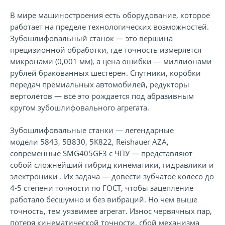
В мире машиностроения есть оборудование, которое
работает на пределе технологических возможностей.
Зубошлифовальный станок — это вершина
прецизионной обработки, где точность измеряется
микронами (0,001 мм), а цена ошибки — миллионами
рублей бракованных шестерён. Спутники, коробки
передач премиальных автомобилей, редукторы
вертолётов — всё это рождается под абразивным
кругом зубошлифовального агрегата.
Зубошлифовальные станки — легендарные
модели
5843
,
5В830
,
5К822
,
Reishauer AZA
,
современные
SMG405GF3
с ЧПУ — представляют
собой сложнейший гибрид кинематики, гидравлики и
электроники . Их задача — довести зубчатое колесо до
4-5 степени точности по ГОСТ, чтобы зацепление
работало бесшумно и без вибраций. Но чем выше
точность, тем уязвимее агрегат. Износ червячных пар,
потеря кинематической точности, сбой механизма