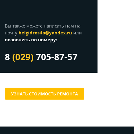
Вы также можете написать нам на
почту
belgidrosila@yandex.ru
или
позвонить по номеру:
8
(029)
705-87-57
УЗНАТЬ СТОИМОСТЬ РЕМОНТА