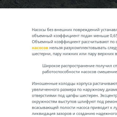
Насосы без внешних повреждений устанавл
объемный коэффициент подан меньше 0,65,
Объемный коэффициент рассчитывают по 
насосов
нельзя разукомплектовывать след
шестерни, пару нижних или пару верхних 
Широкое распространение получил сп
работоспособности насосов смешение
Изношенные колодцы корпуса растачивают.
увеличенного размера по наружному диаме
отверстиями под цапфы шестерен. Эксцентр
окружностям выступов шлифуют под ремон
всасывающей полости насоса приводит к л
ликвидация зазоров и созданию надежног